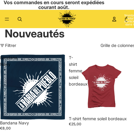
Vos commandes en cours seront expédiées
courant août.
Nomb
total
d’artic
dans l
panier:
Nouveautés
Filtrer
Grille de colonne
Bandana
T-
Navy
shirt
femme
soleil
bordeaux
T-shirt femme soleil bordeaux
Épuisé
Bandana Navy
€25,00
€8,00