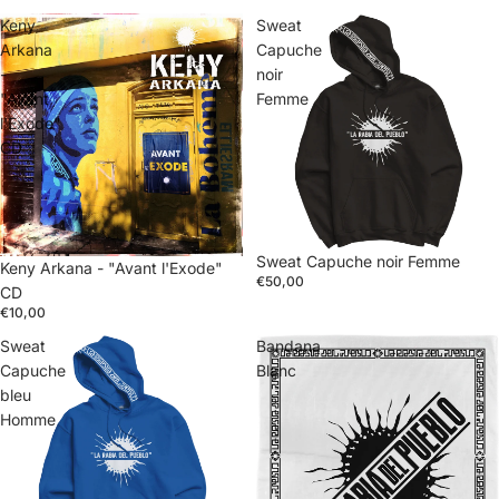
Keny
Sweat
Arkana
Capuche
-
noir
"Avant
Femme
l'Exode"
CD
Sweat Capuche noir Femme
Keny Arkana - "Avant l'Exode"
€50,00
CD
€10,00
Sweat
Bandana
Capuche
Blanc
bleu
Homme