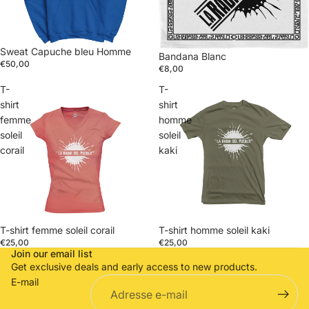
Sweat Capuche bleu Homme
Bandana Blanc
€50,00
€8,00
T-
T-
shirt
shirt
femme
homme
soleil
soleil
corail
kaki
Politique de confidentialité
Politique de remboursement
Conditions d’utilisation
T-shirt femme soleil corail
T-shirt homme soleil kaki
€25,00
Politique d’expédition
€25,00
Join our email list
Coordonnées
Get exclusive deals and early access to new products.
E-mail
Conditions générales de vente
Mentions légales