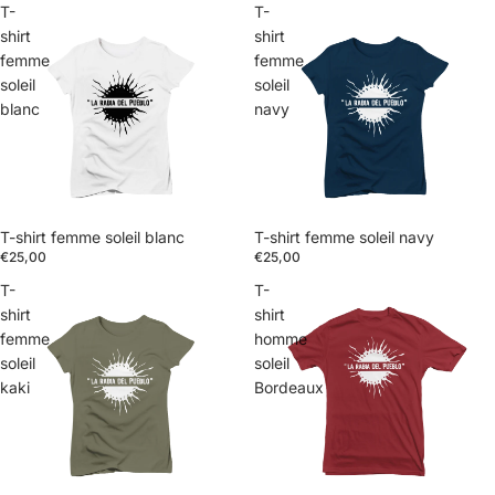
T-
T-
shirt
shirt
femme
femme
soleil
soleil
blanc
navy
Épuisé
T-shirt femme soleil blanc
T-shirt femme soleil navy
€25,00
€25,00
T-
T-
shirt
shirt
femme
homme
soleil
soleil
kaki
Bordeaux