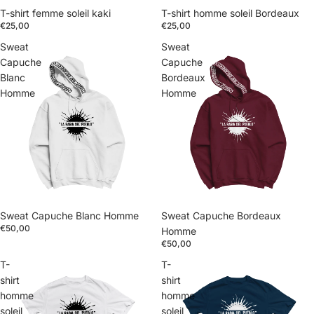
Épuisé
T-shirt femme soleil kaki
T-shirt homme soleil Bordeaux
€25,00
€25,00
Sweat
Sweat
Capuche
Capuche
Blanc
Bordeaux
Homme
Homme
Sweat Capuche Blanc Homme
Sweat Capuche Bordeaux
€50,00
Homme
€50,00
T-
T-
shirt
shirt
homme
homme
soleil
soleil